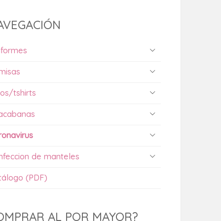
AVEGACIÓN
iformes
misas
os/tshirts
acabanas
ronavirus
nfeccion de manteles
tálogo (PDF)
OMPRAR AL POR MAYOR?