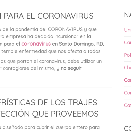
N
N PARA EL CORONAVIRUS
ruto de la pandemia del CORONAVIRUS y que
Un
ra empresa ha decidido incursionar en la
Ca
coronavirus
ón para el
en Santo Domingo, RD
,
 terrible enfermedad que nos afecta a todos.
Pol
s que portan el coronavirus, debe utilizar un
Ch
r contagiarse del mismo, y
no seguir
Co
Co
RÍSTICAS DE LOS TRAJES
Ca
TECCIÓN QUE PROVEEMOS
á diseñado para cubrir el cuerpo entero para
C