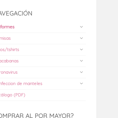
AVEGACIÓN
iformes
misas
os/tshirts
acabanas
ronavirus
nfeccion de manteles
tálogo (PDF)
OMPRAR AL POR MAYOR?