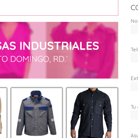
C
No
Tel
Ext
Tu 
As