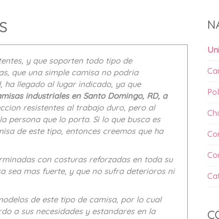
N
S
Un
entes, y que soporten todo tipo de
Ca
as, que una simple camisa no podria
 ha llegado al lugar indicado, ya que
Pol
amisas industriales en Santo Domingo, RD, a
ccion resistentes al trabajo duro, pero al
Ch
 persona que lo porta. Si lo que busca es
isa de este tipo, entonces creemos que ha
Co
Co
erminadas con costuras reforzadas en toda su
a sea mas fuerte, y que no sufra deterioros ni
Ca
odelos de este tipo de camisa, por lo cual
rdo a sus necesidades y estandares en la
C