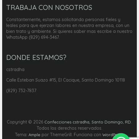
TRABAJA CON NOSOTROS
Constantemente, estamos solicitando personas fieles y
leales para que ejerzan labores en nuestra empresa, con un
bien trato y ambiente. Si quieres saber mas escribe a nuestro
WhatsApp (829) 694-3467.
DONDE ESTAMOS?
cstradha
Calle Esteban Suazo #15, El Cacique, Santo Domingo 10118
(829) 732-7837
Copyright © 2026
.
Confecciones cstradha, Santo Domingo, RD
Todos los derechos reservados.
Tema:
por ThemeGrill. Funciona con
.
Ample
WordPress