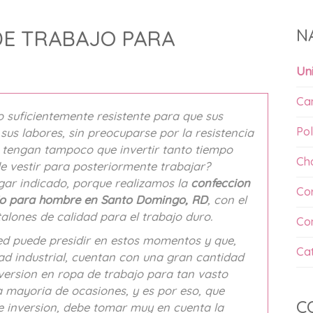
N
E TRABAJO PARA
Un
Ca
o suficientemente resistente para que sus
Pol
us labores, sin preocuparse por la resistencia
o tengan tampoco que invertir tanto tiempo
Ch
 vestir para posteriormente trabajar?
gar indicado, porque realizamos la
confeccion
Co
ajo para hombre en Santo Domingo, RD
, con el
alones de calidad para el trabajo duro.
Co
d puede presidir en estos momentos y que,
Ca
ad industrial, cuentan con una gran cantidad
version en ropa de trabajo para tan vasto
a mayoria de ocasiones, y es por eso, que
C
e inversion, debe tomar muy en cuenta la