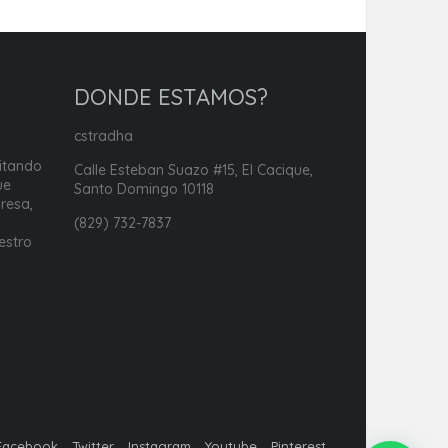
DONDE ESTAMOS?
cstradha
itando
Calle Esteban Suazo #15, El Cacique,
ue
Santo Domingo 10118
resa,
i
(829) 732-7837
estro
Facebook
Twitter
Instagram
Youtube
Pinterest