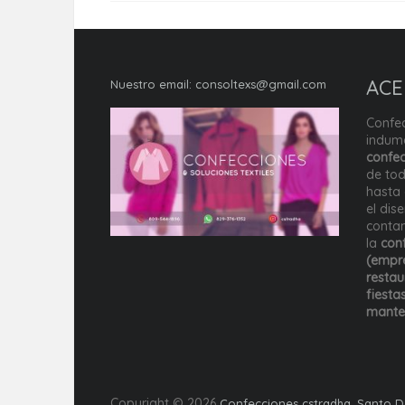
ACE
Nuestro email:
consoltexs@gmail.com
Confec
indume
confec
de tod
hasta 
el dis
conta
la
conf
(empre
restau
fiesta
mante
Copyright © 2026
Confecciones cstradha, Santo 