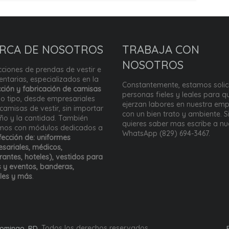
RCA DE NOSOTROS
TRABAJA CON
NOSOTROS
ciones de prendas de vestir e
ntarias, especializados en la
Constantemente, estamos solic
ción y fabricación de camisas
personas fieles y leales para q
o tipo, desde empresariales
ejerzan labores en nuestra emp
camisas de vestir, sin importar
con un bien trato y ambiente. S
eño y la cantidad. También
quieres saber mas escribe a nu
mos con módulos dedicados a
WhatsApp (829) 694-3467.
ección de: uniformes
sariales, médicos,
rantes, hoteles), vestidos para
s y eventos, banderas,
les y más
.
. Todos los derechos reservados.
Domingo, RD