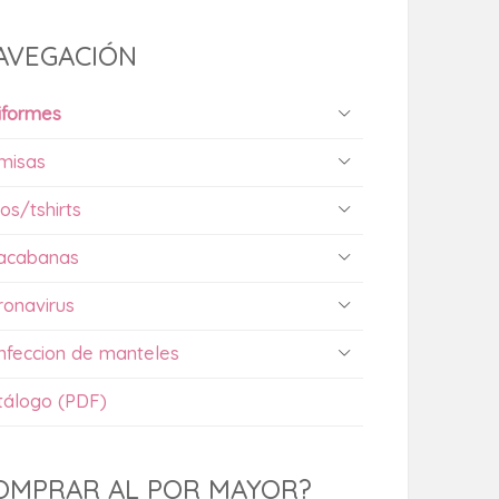
AVEGACIÓN
iformes
misas
os/tshirts
acabanas
ronavirus
nfeccion de manteles
tálogo (PDF)
OMPRAR AL POR MAYOR?