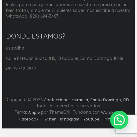
leales para que ejerzan labores en nuestra empresa, con un
bien trato y ambiente. Si quieres saber mas escribe a nuestro
WhatsApp (829) 694-3467.
DONDE ESTAMOS?
cstradha
Calle Esteban Suazo #15, El Cacique, Santo Domingo 10118
(829) 732-7837
Copyright © 2026
.
Confecciones cstradha, Santo Domingo, RD
Todos los derechos reservados.
Tema:
por ThemeGrill. Funciona con
.
Ample
WordPress
Facebook
Twitter
Instagram
Youtube
Pinterest