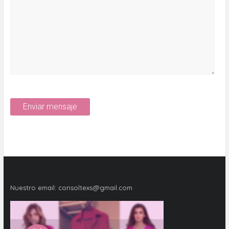
Nuestro email:
consoltexs@gmail.com