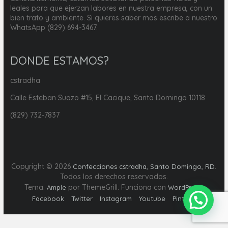
leales para que ejerzan labores en nuestra empresa, con un
bien trato y ambiente. Si quieres saber mas escribe a nuestro
WhatsApp (829) 694-3467.
DONDE ESTAMOS?
cstradha
Calle Esteban Suazo #15, El Cacique, Santo Domingo 10118
(829) 732-7837
Copyright © 2026
.
Confecciones cstradha, Santo Domingo, RD
Todos los derechos reservados.
Tema:
por ThemeGrill. Funciona con
.
Ample
WordPress
Facebook
Twitter
Instagram
Youtube
Pinterest