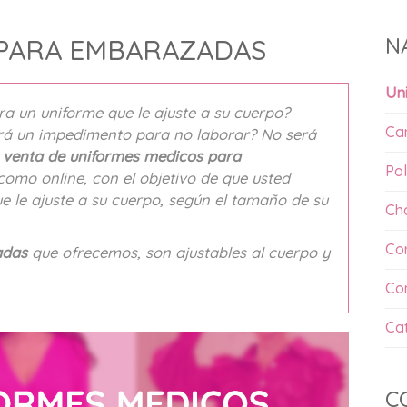
N
 PARA EMBARAZADAS
Un
a un uniforme que le ajuste a su cuerpo?
Ca
erá un impedimento para no laborar? No será
a
venta de uniformes medicos para
Pol
como online, con el objetivo de que usted
e le ajuste a su cuerpo, según el tamaño de su
Ch
Co
adas
que ofrecemos, son ajustables al cuerpo y
Co
Ca
C