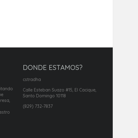
DONDE ESTAMOS?
cstradha
itando
Calle Esteban Suazo #15, El Cacique,
ue
Santo Domingo 10118
resa,
i
(829) 732-7837
estro