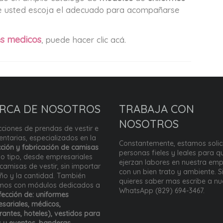
que usted escoja el adecuado para acompañarse
s medicos
, puede hacer clic acá.
RCA DE NOSOTROS
TRABAJA CON
NOSOTROS
ciones de prendas de vestir e
ntarias, especializados en la
Constantemente, estamos solic
ción y fabricación de camisas
personas fieles y leales para q
o tipo, desde empresariales
ejerzan labores en nuestra emp
camisas de vestir, sin importar
con un bien trato y ambiente. S
eño y la cantidad. También
quieres saber mas escribe a nu
mos con módulos dedicados a
WhatsApp (829) 694-3467.
ección de: uniformes
sariales, médicos,
rantes, hoteles), vestidos para
s y eventos, banderas,