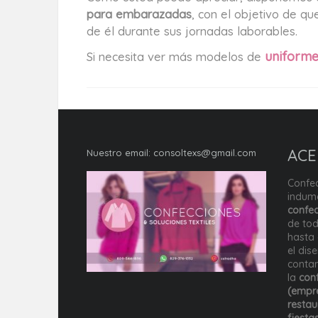
para embarazadas
, con el objetivo de 
de él durante sus jornadas laborables.
uniforme
Si necesita ver más modelos de
ACE
Nuestro email:
consoltexs@gmail.com
Confec
indume
confec
de tod
hasta 
el dis
conta
la
conf
(empre
restau
fiesta