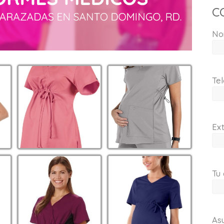
C
No
Tel
Ext
Tu 
As