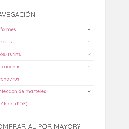
AVEGACIÓN
iformes
misas
os/tshirts
acabanas
ronavirus
nfeccion de manteles
tálogo (PDF)
OMPRAR AL POR MAYOR?