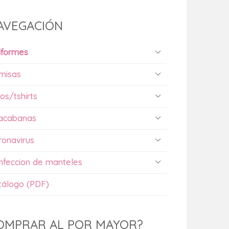
AVEGACIÓN
iformes
misas
os/tshirts
acabanas
ronavirus
nfeccion de manteles
tálogo (PDF)
OMPRAR AL POR MAYOR?