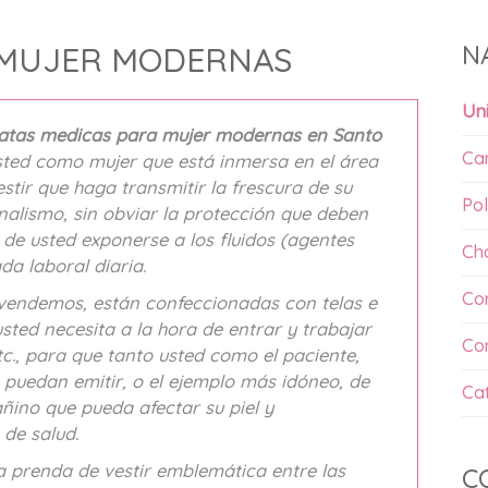
N
 MUJER MODERNAS
Un
batas medicas para mujer modernas en Santo
Ca
usted como mujer que está inmersa en el área
stir que haga transmitir la frescura de su
Pol
nalismo, sin obviar la protección que deben
 de usted exponerse a los fluidos (agentes
Ch
da laboral diaria.
Co
vendemos, están confeccionadas con telas e
sted necesita a la hora de entrar y trabajar
Co
tc., para que tanto usted como el paciente,
 puedan emitir, o el ejemplo más idóneo, de
Ca
añino que pueda afectar su piel y
de salud.
a prenda de vestir emblemática entre las
C