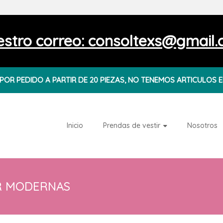
stro correo: consoltexs@gmail
OR PEDIDO A PARTIR DE 20 PIEZAS, NO TENEMOS ARTICULOS E
Inicio
Prendas de vestir
Nosotros
R MODERNAS