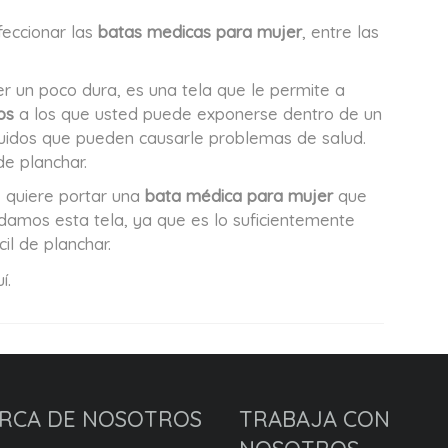
feccionar las
batas medicas para mujer
, entre las
er un poco dura, es una tela que le permite a
os
a los que usted puede exponerse dentro de un
luidos que pueden causarle problemas de salud.
 de planchar.
, quiere portar una
bata médica para mujer
que
damos esta tela, ya que es lo suficientemente
l de planchar.
í.
RCA DE NOSOTROS
TRABAJA CON