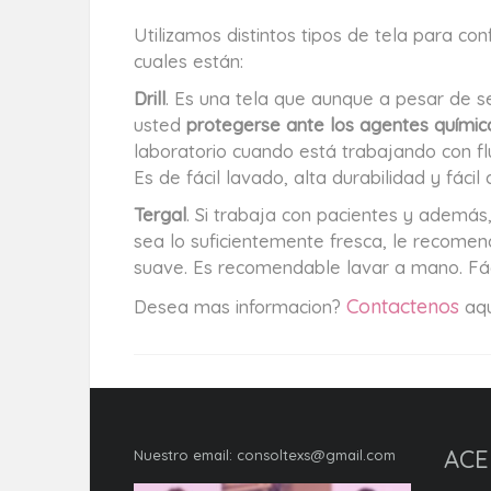
Utilizamos distintos tipos de tela para con
cuales están:
Drill
. Es una tela que aunque a pesar de s
usted
protegerse ante los agentes químic
laboratorio cuando está trabajando con f
Es de fácil lavado, alta durabilidad y fácil
Tergal
. Si trabaja con pacientes y además
sea lo suficientemente fresca, le recomen
suave. Es recomendable lavar a mano. Fáci
Contactenos
Desea mas informacion?
aqu
ACE
Nuestro email:
consoltexs@gmail.com