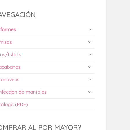
AVEGACIÓN
iformes
misas
os/tshirts
acabanas
ronavirus
nfeccion de manteles
tálogo (PDF)
OMPRAR AL POR MAYOR?