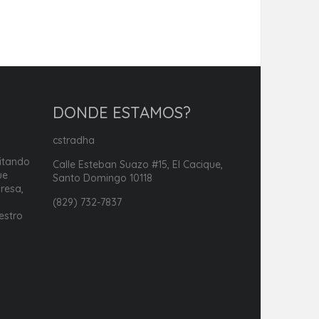
DONDE ESTAMOS?
cstradha
itando
Calle Esteban Suazo #15, El Cacique,
ue
Santo Domingo 10118
resa,
i
(829) 732-7837
estro