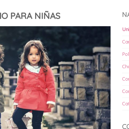
N
IO PARA NIÑAS
Un
Ca
Pol
Ch
Co
Co
Ca
C