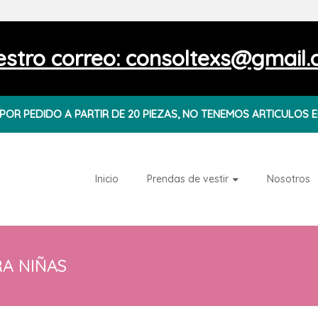
stro correo: consoltexs@gmail
OR PEDIDO A PARTIR DE 20 PIEZAS, NO TENEMOS ARTICULOS E
Inicio
Prendas de vestir
Nosotros
A NIÑAS