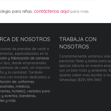
contáctenos aquí
olegio para niñas
,
para más
RCA DE NOSOTROS
TRABAJA CON
NOSOTROS
ciones de prendas de vestir e
ntarias, especializados en la
Constantemente, estamos solic
ción y fabricación de camisas
personas fieles y leales para q
o tipo, desde empresariales
ejerzan labores en nuestra emp
camisas de vestir, sin importar
con un bien trato y ambiente. S
eño y la cantidad. También
quieres saber mas escribe a nu
mos con módulos dedicados a
WhatsApp (829) 694-3467.
ección de: uniformes
sariales, médicos,
rantes, hoteles), vestidos para
s y eventos, banderas,
les y más
.