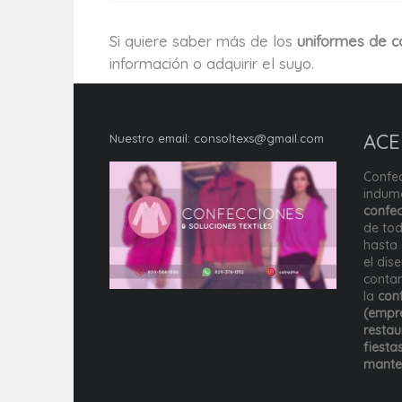
Si quiere saber más de los
uniformes de c
información o adquirir el suyo.
ACE
Nuestro email:
consoltexs@gmail.com
Confec
indume
confec
de tod
hasta 
el dis
conta
la
conf
(empre
restau
fiesta
mante