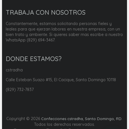
TRABAJA CON NOSOTROS
Constantemente, estamos solicitando personas fieles y
leales para que ejerzan labores en nuestra empresa, con un
bien trato y ambiente. Si quieres saber mas escribe a nuestro
WhatsApp (829) 694-3467.
DONDE ESTAMOS?
cstradha
Calle Esteban Suazo #15, El Cacique, Santo Domingo 10118
(829) 732-7837
Copyright © 2026
.
Confecciones cstradha, Santo Domingo, RD
Todos los derechos reservados.