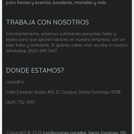
para fiestas y eventos, banderas, manteles y más
.
TRABAJA CON NOSOTROS
Constantemente, estamos solicitando personas fieles y
leales para que ejerzan labores en nuestra empresa, con un
bien trato y ambiente. Si quieres saber mas escribe a nuestro
WhatsApp (829) 694-3467.
DONDE ESTAMOS?
cstradha
Calle Esteban Suazo #15, El Cacique, Santo Domingo 10118
(829) 732-7837
Copyright © 2026
.
Confecciones cstradha, Santo Domingo, RD