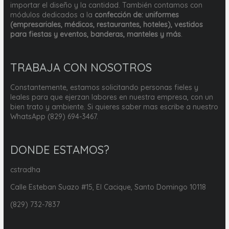
importar el diseño y la cantidad. También contamos con
módulos dedicados a la
confección de: uniformes
(empresariales, médicos, restaurantes, hoteles), vestidos
para fiestas y eventos, banderas, manteles y más
.
TRABAJA CON NOSOTROS
Constantemente, estamos solicitando personas fieles y
leales para que ejerzan labores en nuestra empresa, con un
bien trato y ambiente. Si quieres saber mas escribe a nuestro
WhatsApp (829) 694-3467.
DONDE ESTAMOS?
cstradha
Calle Esteban Suazo #15, El Cacique, Santo Domingo 10118
(829) 732-7837