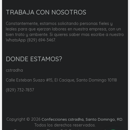
TRABAJA CON NOSOTROS
Constantemente, estamos solicitando personas fieles y
leales para que ejerzan labores en nuestra empresa, con un
bien trato y ambiente. Si quieres saber mas escribe a nuestro
WhatsApp (829) 694-3467.
DONDE ESTAMOS?
cstradha
Calle Esteban Suazo #15, El Cacique, Santo Domingo 10118
(829) 732-7837
Copyright © 2026
.
Confecciones cstradha, Santo Domingo, RD
Todos los derechos reservados.